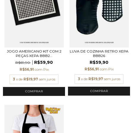
JOGO AMERICANO KIT COM 2
LUVA DE COZINHA RETRO XEPA
PEÇAS XEPA BBB2...
BBB26
R$59,90
R$59,90
R$69,90
R$56,91
com
Pix
R$56,91
com
Pix
3
x de
R$19,97
sem juros
3
x de
R$19,97
sem juros