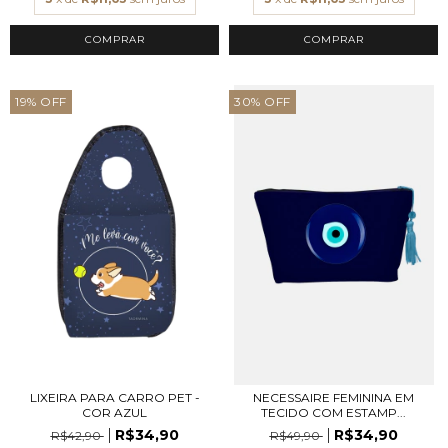
COMPRAR
19
%
OFF
30
%
OFF
LIXEIRA PARA CARRO PET -
NECESSAIRE FEMININA EM
COR AZUL
TECIDO COM ESTAMP...
R$34,90
R$34,90
R$42,90
R$49,90