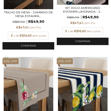
KIT JOGO AMERICANO
ESTAMPA LIMONADA - 2...
TRILHO DE MESA - CAMINHO DE
MESA ESTAMPA...
R$49,90
R$69,90
R$49,90
R$69,90
R$47,41
com
Pix
R$47,41
com
Pix
3
x de
R$16,63
sem juros
3
x de
R$16,63
sem juros
COMPRAR
29
%
OFF
29
%
OFF