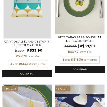
KIT 2 CAPAS PARA SOUSPLAT
DE TECIDO LIMO...
CAPA DE ALMOFADA ESTAMPA
MULTICOLOR BOLA...
R$39,90
R$49,90
R$39,90
R$59,90
R$37,91
com
Pix
R$37,91
com
Pix
3
x de
R$13,30
sem juros
3
x de
R$13,30
sem juros
COMPRAR
43
%
OFF
43
%
OFF