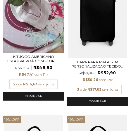
KIT JOGO AMERICANO
ESTAMPA POÁ COM FLORE...
CAPA PARA MALA SEM
PERSONALIZAÇÃO TECIDO...
R$49,90
R$69,90
R$52,90
R$59,90
R$47,41
com
Pix
R$50,26
com
Pix
3
x de
R$16,63
sem juros
3
x de
R$17,63
sem juros
COMPRAR
19
%
OFF
19
%
OFF