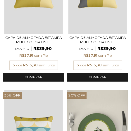
CAPA DE ALMOFADA ESTAMPA
CAPA DE ALMOFADA ESTAMPA
MULTICOLOR LIST...
MULTICOLOR LIST...
R$39,90
R$39,90
R$59,90
R$59,90
R$37,91
com
Pix
R$37,91
com
Pix
3
x de
R$13,30
sem juros
3
x de
R$13,30
sem juros
COMPRAR
COMPRAR
33
%
OFF
20
%
OFF