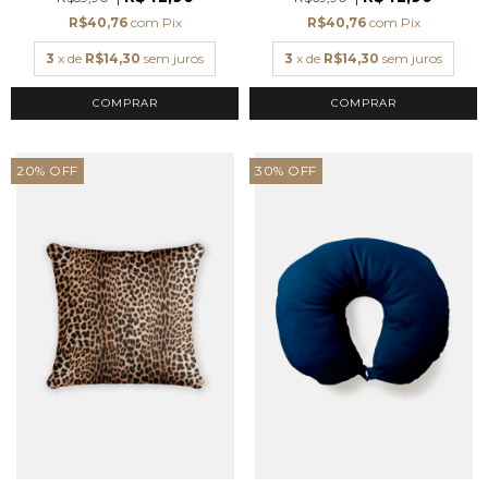
R$40,76
com
Pix
R$40,76
com
Pix
3
x de
R$14,30
sem juros
3
x de
R$14,30
sem juros
COMPRAR
20
%
OFF
30
%
OFF