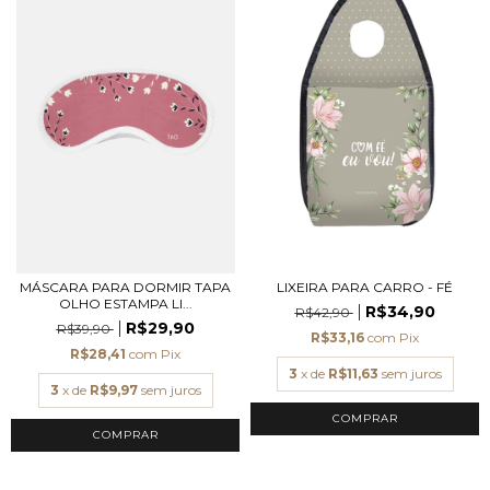
MÁSCARA PARA DORMIR TAPA
LIXEIRA PARA CARRO - FÉ
OLHO ESTAMPA LI...
R$34,90
R$42,90
R$29,90
R$39,90
R$33,16
com
Pix
R$28,41
com
Pix
3
x de
R$11,63
sem juros
3
x de
R$9,97
sem juros
COMPRAR