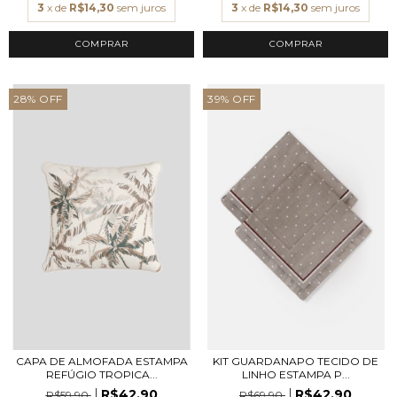
3
x de
R$14,30
sem juros
3
x de
R$14,30
sem juros
COMPRAR
COMPRAR
28
%
OFF
39
%
OFF
CAPA DE ALMOFADA ESTAMPA
KIT GUARDANAPO TECIDO DE
REFÚGIO TROPICA...
LINHO ESTAMPA P...
R$42,90
R$42,90
R$59,90
R$69,90