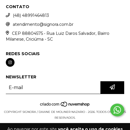
CONTATO
(48) 48991464813
atendimento@signora.com.br
CEP 88804575 • Rua Luiz Daros Salvador, Bairro
Milanese, Criciúma - SC
REDES SOCIAIS
NEWSLETTER
COPYRIGHT SIGNORA / DAIANE DE MOLINER NAZARIO - 2026. TODOS OS DIREITOS
RESERVADOS.
Ao navegar por este site
você aceita o uso de cookies