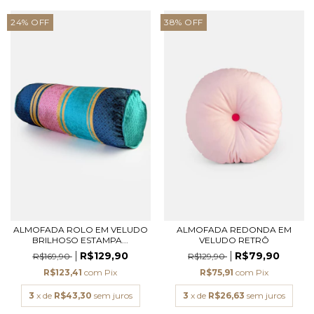
24
%
OFF
38
%
OFF
ALMOFADA ROLO EM VELUDO
ALMOFADA REDONDA EM
BRILHOSO ESTAMPA...
VELUDO RETRÔ
R$129,90
R$79,90
R$169,90
R$129,90
R$123,41
com
Pix
R$75,91
com
Pix
3
x de
R$43,30
sem juros
3
x de
R$26,63
sem juros