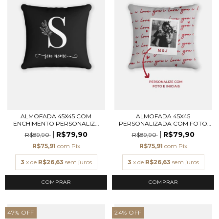
ALMOFADA 45X45 COM
ALMOFADA 45X45
ENCHIMENTO PERSONALIZ...
PERSONALIZADA COM FOTO
DO...
R$79,90
R$79,90
R$89,90
R$89,90
R$75,91
com
Pix
R$75,91
com
Pix
3
x de
R$26,63
sem juros
3
x de
R$26,63
sem juros
COMPRAR
47
%
OFF
24
%
OFF