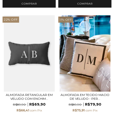
22
%
OFF
11
%
OFF
ALMOFADA RETANGULAR EM
ALMOFADA EM TECIDO MACIO
VELUDO COM ENCHIM...
DE VELUDO - PER...
R$69,90
R$79,90
R$89,90
R$89,90
R$66,41
com
Pix
R$75,91
com
Pix