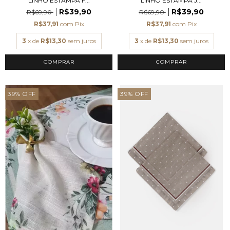
LINHO ESTAMPA F...
LINHO ESTAMPA J...
R$39,90
R$39,90
R$69,90
R$69,90
R$37,91
com
Pix
R$37,91
com
Pix
3
x de
R$13,30
sem juros
3
x de
R$13,30
sem juros
39
%
OFF
39
%
OFF