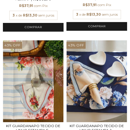
R$37,91
com
Pix
R$37,91
com
Pix
3
x de
R$13,30
sem juros
3
x de
R$13,30
sem juros
43
%
OFF
43
%
OFF
KIT GUARDANAPO TECIDO DE
KIT GUARDANAPO TECIDO DE