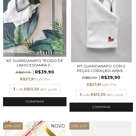
KIT GUARDANAPO TECIDO DE
LINHO ESTAMPA F...
KIT GUARDANAPO COM 2
PEÇAS CORAÇÃO APAIX...
R$39,90
R$69,90
R$39,90
R$59,90
R$37,91
com
Pix
R$37,91
com
Pix
3
x de
R$13,30
sem juros
3
x de
R$13,30
sem juros
NOVO
29
%
OFF
33
%
OFF