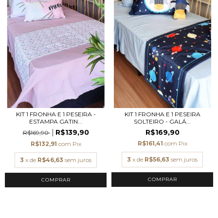
KIT 1 FRONHA E 1 PESEIRA -
KIT 1 FRONHA E 1 PESEIRA
ESTAMPA GATIN...
SOLTEIRO - GALÁ...
R$139,90
R$169,90
R$169,90
R$161,41
com
Pix
R$132,91
com
Pix
3
x de
R$56,63
sem juros
3
x de
R$46,63
sem juros