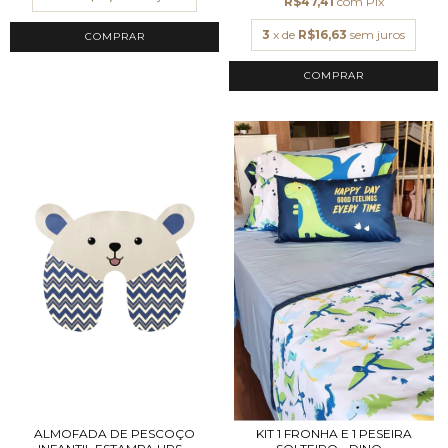
R$47,41
com
Pix
3
x de
R$16,63
sem juros
ALMOFADA DE PESCOÇO
KIT 1 FRONHA E 1 PESEIRA