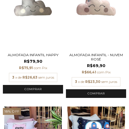
ALMOFADA INFANTIL HAPPY
ALMOFADA INFANTIL - NUVEM
ROSÉ
R$79,90
R$69,90
R$75,91
com
Pix
R$66,41
com
Pix
3
x de
R$26,63
sem juros
3
x de
R$23,30
sem juros
18
%
OFF