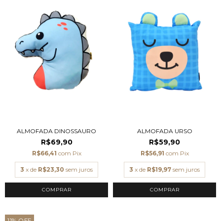
ALMOFADA DINOSSAURO
ALMOFADA URSO
R$69,90
R$59,90
R$66,41
com
Pix
R$56,91
com
Pix
3
x de
R$23,30
sem juros
3
x de
R$19,97
sem juros
COMPRAR
COMPRAR
11
%
OFF