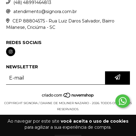
(48) 48991464813
atendimento@signora.com.br
CEP 88804575 • Rua Luiz Daros Salvador, Bairro
Milanese, Criciúma - SC
REDES SOCIAIS
NEWSLETTER
COPYRIGHT SIGNORA / DAIANE DE MOLINER NAZARIO - 2026. TODOS OS DIREITOS
RESERVADOS.
Ao navegar por este site
você aceita o uso de cookies
para agilizar a sua experiência de compra.