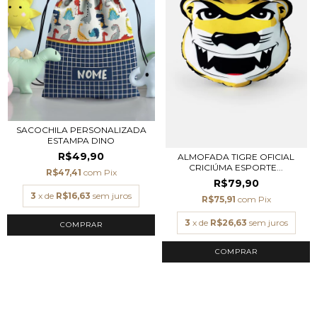
SACOCHILA PERSONALIZADA
ESTAMPA DINO
R$49,90
ALMOFADA TIGRE OFICIAL
CRICIÚMA ESPORTE...
R$47,41
com
Pix
R$79,90
3
x de
R$16,63
sem juros
R$75,91
com
Pix
3
x de
R$26,63
sem juros