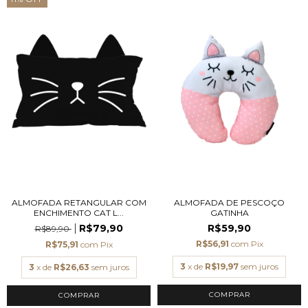
ALMOFADA RETANGULAR COM
ALMOFADA DE PESCOÇO
ENCHIMENTO CAT L...
GATINHA
R$79,90
R$59,90
R$89,90
R$56,91
com
Pix
R$75,91
com
Pix
3
x de
R$19,97
sem juros
3
x de
R$26,63
sem juros