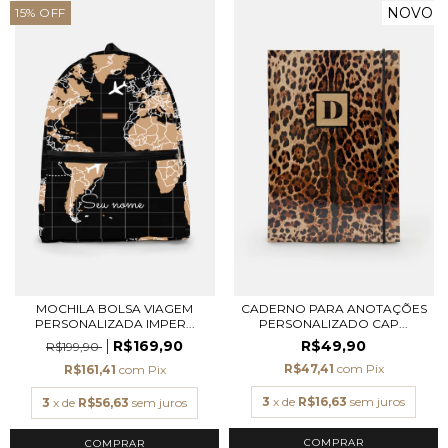
NOVO
15
%
OFF
MOCHILA BOLSA VIAGEM
CADERNO PARA ANOTAÇÕES
PERSONALIZADA IMPER...
PERSONALIZADO CAP...
R$169,90
R$49,90
R$199,90
R$47,41
com
Pix
R$161,41
com
Pix
3
x de
R$16,63
sem juros
3
x de
R$56,63
sem juros
COMPRAR