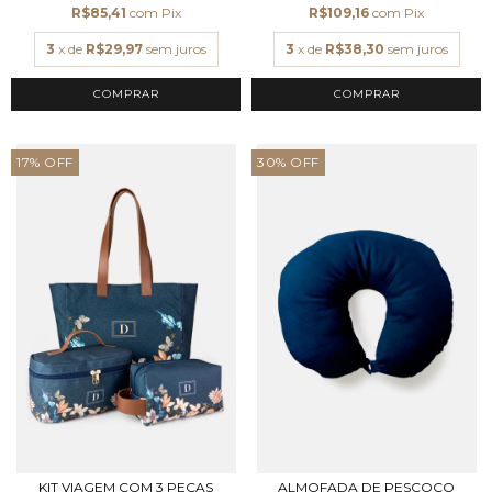
R$85,41
com
Pix
R$109,16
com
Pix
3
x de
R$29,97
sem juros
3
x de
R$38,30
sem juros
COMPRAR
17
%
OFF
30
%
OFF
KIT VIAGEM COM 3 PEÇAS
ALMOFADA DE PESCOÇO