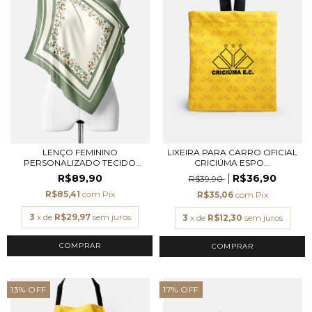
LENÇO FEMININO
LIXEIRA PARA CARRO OFICIAL
PERSONALIZADO TECIDO
CRICIÚMA ESPO...
TOQU...
R$89,90
R$36,90
R$39,90
R$85,41
com
Pix
R$35,06
com
Pix
3
x de
R$29,97
sem juros
3
x de
R$12,30
sem juros
COMPRAR
13
%
OFF
17
%
OFF