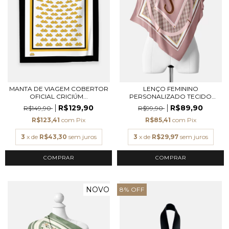
MANTA DE VIAGEM COBERTOR
LENÇO FEMININO
OFICIAL CRICIÚM...
PERSONALIZADO TECIDO
TOQU...
R$129,90
R$89,90
R$149,90
R$99,90
R$123,41
com
Pix
R$85,41
com
Pix
3
x de
R$43,30
sem juros
3
x de
R$29,97
sem juros
COMPRAR
NOVO
8
%
OFF