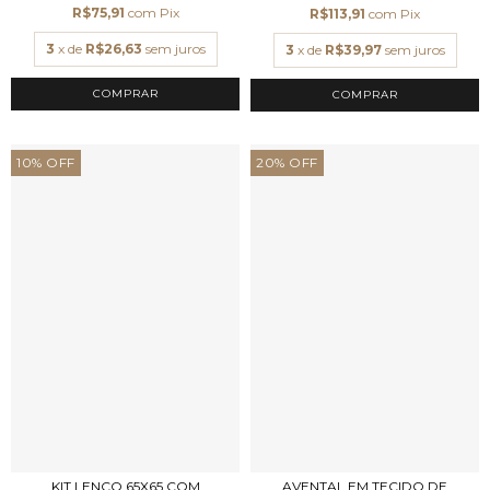
R$75,91
com
Pix
R$113,91
com
Pix
3
x de
R$26,63
sem juros
3
x de
R$39,97
sem juros
COMPRAR
10
%
OFF
20
%
OFF
KIT LENÇO 65X65 COM
AVENTAL EM TECIDO DE