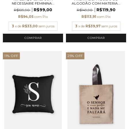
NECESSAIRE FEMININA...
ALGODÃO COM MATERIA...
R$99,00
R$119,90
R$109,90
R$149,90
R$94,05
com
Pix
R$113,91
com
Pix
3
x de
R$33,00
sem juros
3
x de
R$39,97
sem juros
11
%
OFF
25
%
OFF