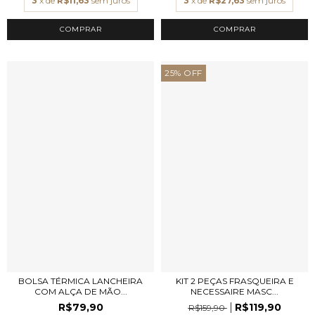
3
x de
R$11,63
sem juros
3
x de
R$27,63
sem juros
COMPRAR
COMPRAR
25
%
OFF
BOLSA TÉRMICA LANCHEIRA
KIT 2 PEÇAS FRASQUEIRA E
COM ALÇA DE MÃO...
NECESSAIRE MASC...
R$79,90
R$119,90
R$159,90