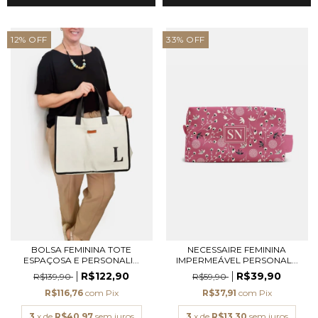
12
%
OFF
33
%
OFF
BOLSA FEMININA TOTE
NECESSAIRE FEMININA
ESPAÇOSA E PERSONALI...
IMPERMEÁVEL PERSONAL...
R$122,90
R$39,90
R$139,90
R$59,90
R$116,76
com
Pix
R$37,91
com
Pix
3
x de
R$40,97
sem juros
3
x de
R$13,30
sem juros