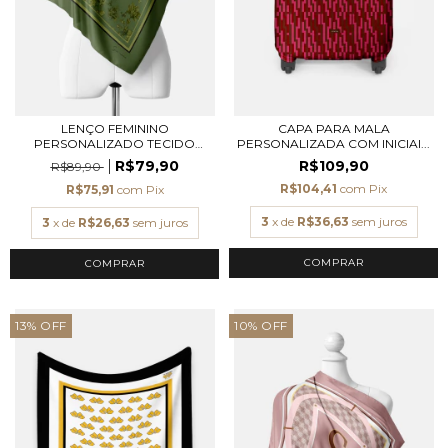
LENÇO FEMININO
CAPA PARA MALA
PERSONALIZADO TECIDO
PERSONALIZADA COM INICIAI...
TOQU...
R$79,90
R$109,90
R$89,90
R$104,41
com
Pix
R$75,91
com
Pix
3
x de
R$36,63
sem juros
3
x de
R$26,63
sem juros
COMPRAR
COMPRAR
13
%
OFF
10
%
OFF