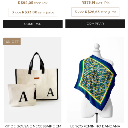
R$75,91
com
Pix
R$94,05
com
Pix
3
x de
R$26,63
sem juros
3
x de
R$33,00
sem juros
COMPRAR
COMPRAR
16
%
OFF
KIT DE BOLSA E NECESSAIRE EM
LENÇO FEMININO BANDANA