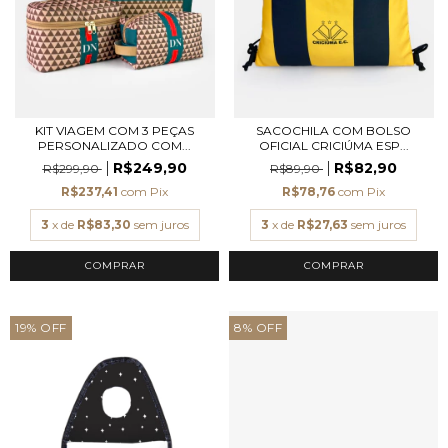
KIT VIAGEM COM 3 PEÇAS
SACOCHILA COM BOLSO
PERSONALIZADO COM...
OFICIAL CRICIÚMA ESP...
R$249,90
R$82,90
R$299,90
R$89,90
R$237,41
com
Pix
R$78,76
com
Pix
3
x de
R$83,30
sem juros
3
x de
R$27,63
sem juros
19
%
OFF
8
%
OFF