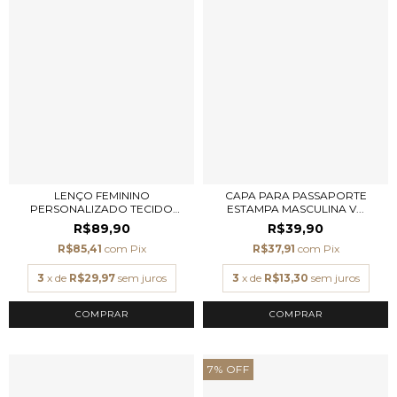
LENÇO FEMININO
CAPA PARA PASSAPORTE
PERSONALIZADO TECIDO
ESTAMPA MASCULINA V...
TOQU...
R$89,90
R$39,90
R$85,41
com
Pix
R$37,91
com
Pix
3
x de
R$29,97
sem juros
3
x de
R$13,30
sem juros
COMPRAR
7
%
OFF