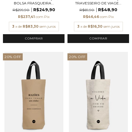
BOLSA FRASQUEIRA...
TRAVESSEIRO DE VIAGE...
R$249,90
R$48,90
R$299,90
R$69,90
R$237,41
com
Pix
R$46,46
com
Pix
3
x de
R$83,30
sem juros
3
x de
R$16,30
sem juros
COMPRAR
20
%
OFF
20
%
OFF