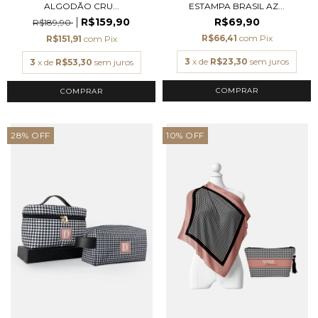
ALGODÃO CRU...
ESTAMPA BRASIL AZ...
R$159,90
R$69,90
R$189,90
R$66,41
com
Pix
R$151,91
com
Pix
3
x de
R$23,30
sem juros
3
x de
R$53,30
sem juros
COMPRAR
28
%
OFF
10
%
OFF