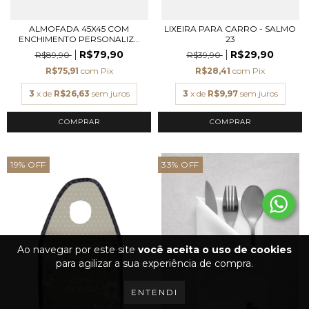
ALMOFADA 45X45 COM
LIXEIRA PARA CARRO - SALMO
ENCHIMENTO PERSONALIZ...
23
R$79,90
R$29,90
R$89,90
R$39,90
R$75,91
com
Pix
R$28,41
com
Pix
3
x de
R$26,63
sem juros
3
x de
R$9,97
sem juros
COMPRAR
19
%
OFF
33
%
OFF
Ao navegar por este site
você aceita o uso de cookies
para agilizar a sua experiência de compra.
ENTENDI