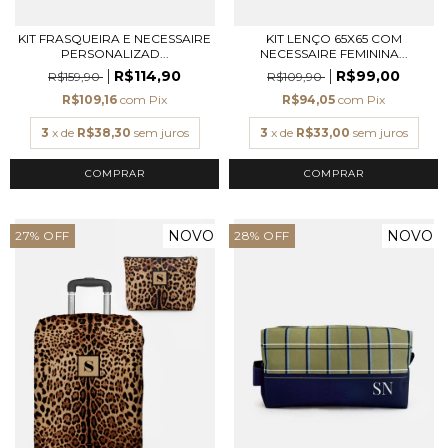
KIT FRASQUEIRA E NECESSAIRE
KIT LENÇO 65X65 COM
PERSONALIZAD...
NECESSAIRE FEMININA...
R$114,90
R$99,00
R$159,90
R$109,90
R$109,16
com
Pix
R$94,05
com
Pix
3
x de
R$38,30
sem juros
3
x de
R$33,00
sem juros
COMPRAR
COMPRAR
NOVO
NOVO
27
%
OFF
28
%
OFF