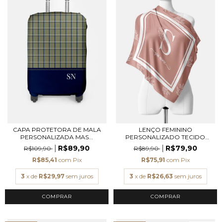
CAPA PROTETORA DE MALA
LENÇO FEMININO
PERSONALIZADA MAS...
PERSONALIZADO TECIDO
TOQU...
R$89,90
R$79,90
R$109,90
R$89,90
R$85,41
com
Pix
R$75,91
com
Pix
3
x de
R$29,97
sem juros
3
x de
R$26,63
sem juros
COMPRAR
COMPRAR