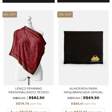
8
%
OFF
13
%
OFF
LENÇO FEMININO
ALMOFADA PARA
PERSONALIZADO TECIDO
ARQUIBANCADA OFICIAL
TOQU...
CRICI...
R$82,90
R$69,90
R$89,90
R$79,90
R$78,76
com
Pix
R$66,41
com
Pix
3
x de
R$27,63
sem juros
3
x de
R$23,30
sem juros