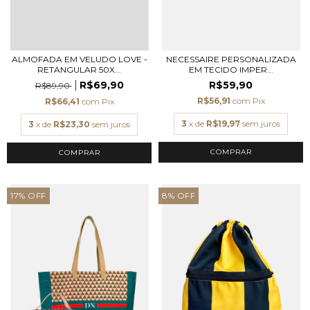
ALMOFADA EM VELUDO LOVE -
NECESSAIRE PERSONALIZADA
RETANGULAR 50X...
EM TECIDO IMPER...
R$69,90
R$59,90
R$89,90
R$56,91
com
Pix
R$66,41
com
Pix
3
x de
R$19,97
sem juros
3
x de
R$23,30
sem juros
COMPRAR
17
%
OFF
8
%
OFF