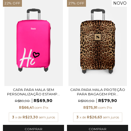
NOVO
22
%
OFF
27
%
OFF
CAPA PARA MALA SEM
CAPA PARA MALA PROTEÇÃO
PERSONALIZAÇÃO ESTAMP...
PARA BAGAGEM PER...
R$69,90
R$79,90
R$89,90
R$109,90
R$66,41
com
Pix
R$75,91
com
Pix
3
x de
R$23,30
sem juros
3
x de
R$26,63
sem juros
COMPRAR
COMPRAR