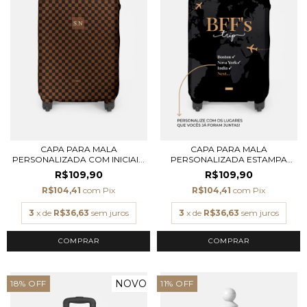
CAPA PARA MALA
CAPA PARA MALA
PERSONALIZADA COM INICIAI...
PERSONALIZADA ESTAMPA
BFF...
R$109,90
R$109,90
R$104,41
com
Pix
R$104,41
com
Pix
3
x de
R$36,63
sem juros
3
x de
R$36,63
sem juros
COMPRAR
COMPRAR
NOVO
18
%
OFF
11
%
OFF