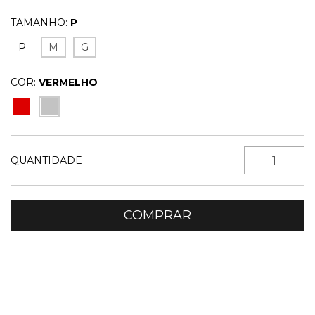
TAMANHO:
P
P
M
G
COR:
VERMELHO
QUANTIDADE
Entregas para o CEP:
ALTERAR CEP