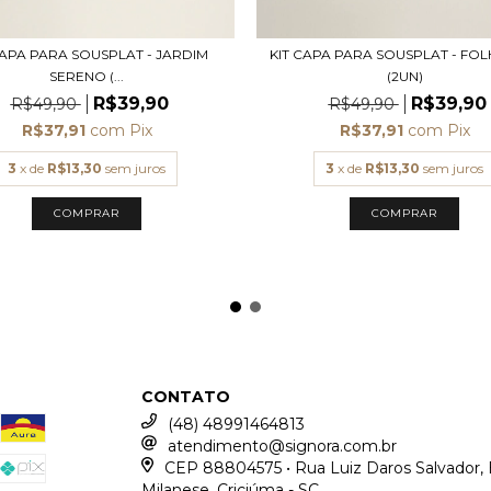
CAPA PARA SOUSPLAT - JARDIM
KIT CAPA PARA SOUSPLAT - FO
SERENO (...
(2UN)
R$39,90
R$39,90
R$49,90
R$49,90
R$37,91
com
Pix
R$37,91
com
Pix
3
x de
R$13,30
sem juros
3
x de
R$13,30
sem juros
CONTATO
(48) 48991464813
atendimento@signora.com.br
CEP 88804575 • Rua Luiz Daros Salvador, 
Milanese, Criciúma - SC