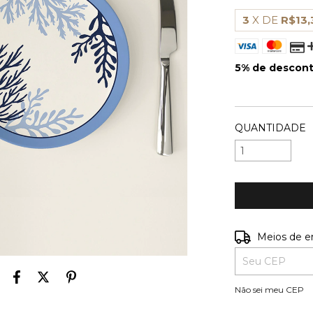
3
X DE
R$13,
5% de descon
VER MEIOS D
QUANTIDADE
Entregas para o
Meios de e
Não sei meu CEP