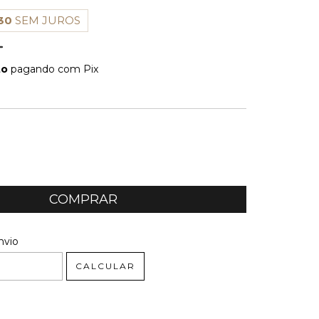
30
SEM JUROS
to
pagando com Pix
E PAGAMENTO
 CEP:
ALTERAR CEP
nvio
CALCULAR