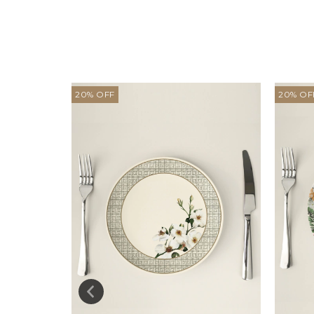
20
%
OFF
20
%
OF