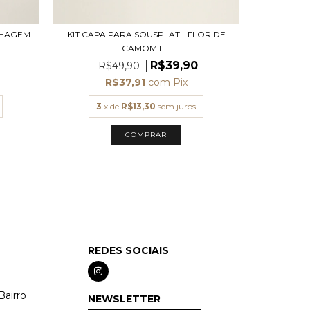
LHAGEM
KIT CAPA PARA SOUSPLAT - FLOR DE
KIT CAPA P
CAMOMIL...
R$39,90
R$49,90
R
R$37,91
com
Pix
3
x de
R$13,30
sem juros
3
x
REDES SOCIAIS
Bairro
NEWSLETTER