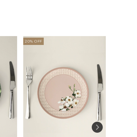
20
%
OFF
20
%
OFF