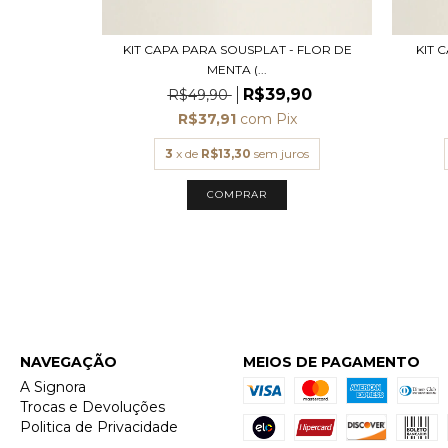
KIT CAPA PARA SOUSPLAT - FLOR DE
KIT 
MENTA (...
 (2UN)
R$39,90
R$49,90
00
R$37,91
com
Pix
x
3
x de
R$13,30
sem juros
ros
NAVEGAÇÃO
MEIOS DE PAGAMENTO
A Signora
Trocas e Devoluções
Politica de Privacidade