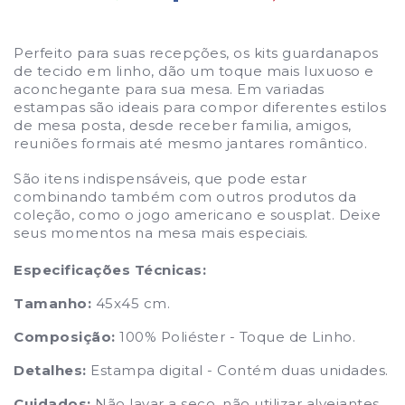
Perfeito para suas recepções, os kits guardanapos
de tecido em linho, dão um toque mais luxuoso e
aconchegante para sua mesa. Em variadas
estampas são ideais para compor diferentes estilos
de mesa posta, desde receber familia, amigos,
reuniões formais até mesmo
jantares
româ
ntico.
São itens indispensá
veis, que pode estar
combinando também com outros produtos da
coleção, como o jogo americano e sousplat. Deixe
seus momentos na mesa mais especiais.
Especificações Técnicas:
Tamanho:
45x45 cm.
Composição:
100% Poliéster - Toque de Linho.
Detalhes:
Estampa digital - Contém duas unidades.
Cuidados:
Não lavar a seco, não utilizar alvejantes,