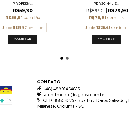
PERSONALIZ...
PROFISSÃ...
R$79,90
R$59,90
R$89,90
R$75,91
com
Pix
R$56,91
com
Pix
3
x de
R$26,63
sem juros
3
x de
R$19,97
sem juros
COMPRAR
COMPRAR
CONTATO
(48) 48991464813
atendimento@signora.com.br
CEP 88804575 • Rua Luiz Daros Salvador, 
Milanese, Criciúma - SC