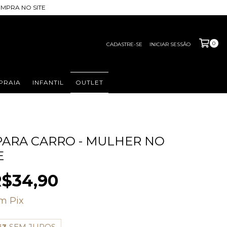
MPRA NO SITE
0
CADASTRE-SE
INICIAR SESSÃO
PRAIA
INFANTIL
OUTLET
 PARA CARRO - MULHER NO
E
$34,90
om
Pix
63
SEM JUROS