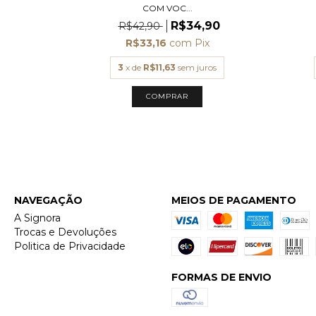
COM VOC...
,90
R$34,90
R$42,90
x
R$33,16
com
Pix
uros
3
x de
R$11,63
sem juros
COMPRAR
NAVEGAÇÃO
MEIOS DE PAGAMENTO
A Signora
Trocas e Devoluções
Politica de Privacidade
FORMAS DE ENVIO