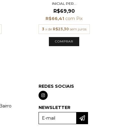
INICIAL PER...
R$69,90
R$66,41
com
Pix
3
x de
R$23,30
sem juros
3
x
COMPRAR
REDES SOCIAIS
Bairro
NEWSLETTER