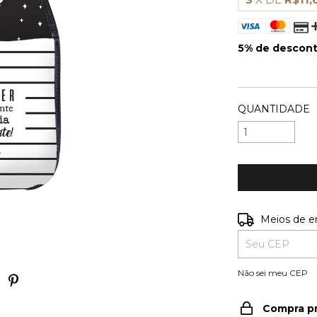
5% de descon
VER MEIOS D
QUANTIDADE
Entregas para o
Meios de e
Não sei meu CEP
Compra p