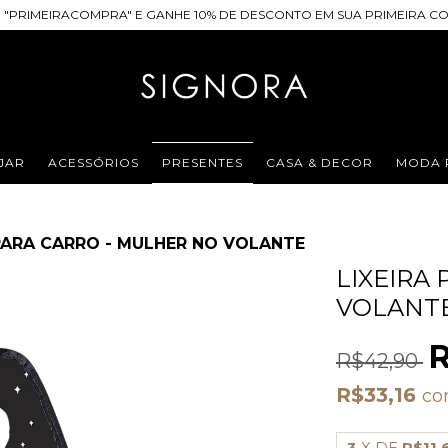
 "PRIMEIRACOMPRA" E GANHE 10% DE DESCONTO EM SUA PRIMEIRA CO
JAR
ACESSÓRIOS
PRESENTES
CASA & DECOR
MODA 
 PARA CARRO - MULHER NO VOLANTE
LIXEIRA
VOLANT
R
R$42,90
R$33,16
c
3
X DE
R$11,