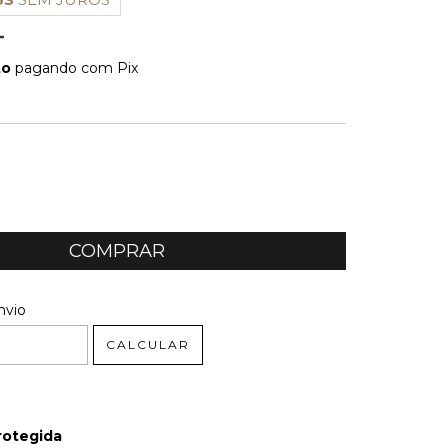
to
pagando com Pix
E PAGAMENTO
 CEP:
ALTERAR CEP
nvio
CALCULAR
rotegida