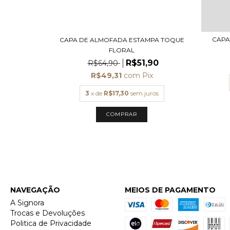
CAPA
TANGULAR
CAPA DE ALMOFADA ESTAMPA TOQUE
FLORAL
,90
R$51,90
R$64,90
x
R$49,31
com
Pix
ros
3
x de
R$17,30
sem juros
COMPRAR
NAVEGAÇÃO
MEIOS DE PAGAMENTO
A Signora
Trocas e Devoluções
Politica de Privacidade