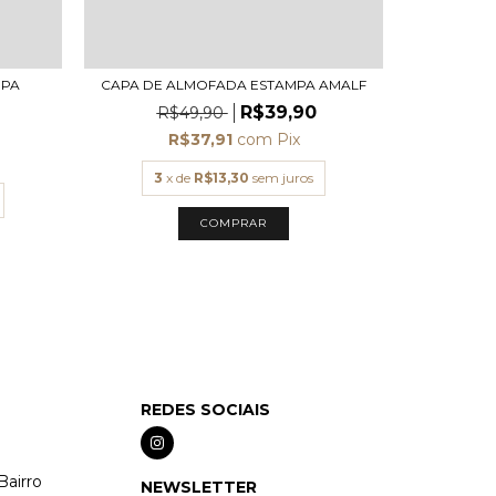
MPA
CAPA DE ALMOFADA ESTAMPA AMALF
CAPA 
R$39,90
R$49,90
R
R$37,91
com
Pix
3
x de
R$13,30
sem juros
3
x
COMPRAR
REDES SOCIAIS
Bairro
NEWSLETTER