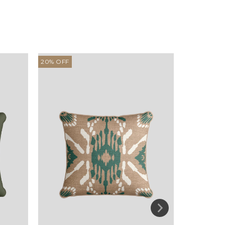
20
%
OFF
20
%
OFF