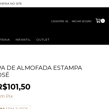
MPRA NO SITE
0
CADASTRE-SE
INICIAR SESSÃO
PRAIA
INFANTIL
OUTLET
PA DE ALMOFADA ESTAMPA
OSÉ
R$101,50
om
Pix
,83
SEM JUROS