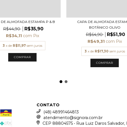
 DE ALMOFADA ESTAMPA P & B
CAPA DE ALMOFADA ESTA
BOTÂNICO OLIVO
R$35,90
R$44,90
R$51,90
R$64,90
R$34,11
com
Pix
R$49,31
com
Pix
3
x de
R$11,97
sem juros
3
x de
R$17,30
sem juros
COMPRAR
COMPRAR
CONTATO
(48) 48991464813
atendimento@signora.com.br
CEP 88804575 • Rua Luiz Daros Salvador, 