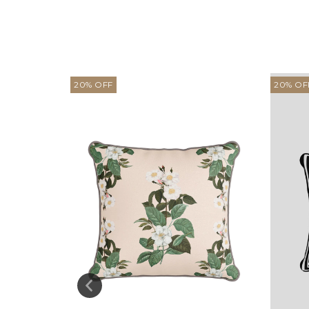
20
%
OFF
20
%
OF