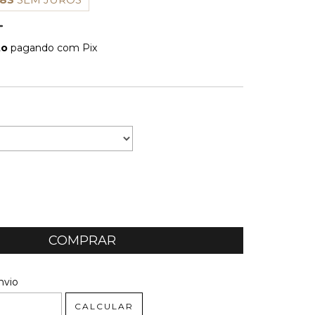
to
pagando com Pix
E PAGAMENTO
 CEP:
ALTERAR CEP
nvio
CALCULAR