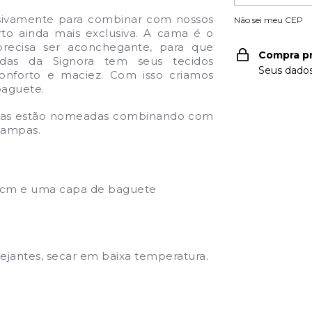
lusivamente para combinar com nossos
Não sei meu CEP
to ainda mais exclusiva. A cama é o
precisa ser aconchegante, para que
Compra p
adas da Signora tem seus tecidos
Seus dados
onforto e maciez. Com isso criamos
baguete.
, elas estão nomeadas combinando com
tampas.
0cm e uma capa de baguete
lvejantes, secar em baixa temperatura.